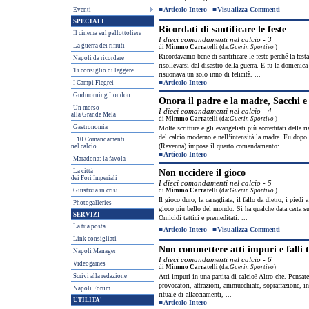
■
Articolo Intero
■
Visualizza Commenti
Eventi
SPECIALI
Ricordati di santificare le feste
Il cinema sul pallottoliere
I dieci comandamenti nel calcio - 3
La guerra dei rifiuti
di
Mimmo Carratelli
(da:
Guerin Sportivo
)
Ricordavamo bene di santificare le feste perché la fest
Napoli da ricordare
risollevarsi dal disastro della guerra. E fu la domenica 
Ti consiglio di leggere
risuonava un solo inno di felicità. ...
■
Articolo Intero
I Campi Flegrei
Gudmorning London
Onora il padre e la madre, Sacchi e 
Un morso
I dieci comandamenti nel calcio - 4
alla Grande Mela
di
Mimmo Carratelli
(da:
Guerin Sportivo
)
Gastronomia
Molte scritture e gli evangelisti più accreditati della 
del calcio moderno e nell’intensità la madre. Fu dopo
I 10 Comandamenti
(Ravenna) impose il quarto comandamento: ...
nel calcio
■
Articolo Intero
Maradona: la favola
La città
Non uccidere il gioco
dei Fori Imperiali
I dieci comandamenti nel calcio - 5
Giustizia in crisi
di
Mimmo Carratelli
(da:
Guerin Sportivo
)
Il gioco duro, la canagliata, il fallo da dietro, i piedi
Photogalleries
gioco più bello del mondo. Si ha qualche data certa su
SERVIZI
Omicidi tattici e premeditati. ...
La tua posta
■
Articolo Intero
■
Visualizza Commenti
Link consigliati
Non commettere atti impuri e falli t
Napoli Manager
I dieci comandamenti nel calcio - 6
Videogames
di
Mimmo Carratelli
(da:
Guerin Sportivo
)
Scrivi alla redazione
Atti impuri in una partita di calcio? Altro che. Pensate 
provocatori, attrazioni, ammucchiate, sopraffazione, inc
Napoli Forum
rituale di allacciamenti, ...
UTILITA'
■
Articolo Intero