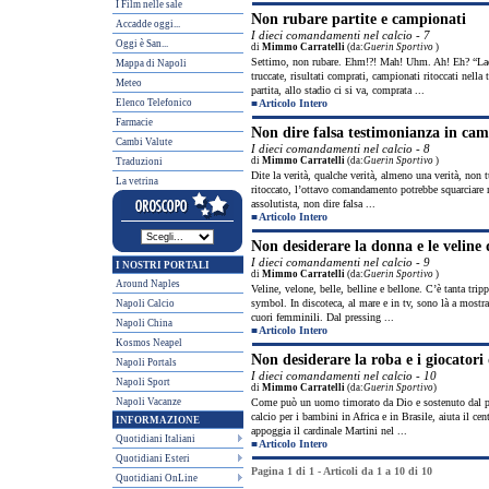
I Film nelle sale
Non rubare partite e campionati
Accadde oggi...
I dieci comandamenti nel calcio - 7
Oggi è San...
di
Mimmo Carratelli
(da:
Guerin Sportivo
)
Settimo, non rubare. Ehm!?! Mah! Uhm. Ah! Eh? “Ladri, 
Mappa di Napoli
truccate, risultati comprati, campionati ritoccati nell
Meteo
partita, allo stadio ci si va, comprata ...
Elenco Telefonico
■
Articolo Intero
Farmacie
Non dire falsa testimonianza in camp
Cambi Valute
I dieci comandamenti nel calcio - 8
di
Mimmo Carratelli
(da:
Guerin Sportivo
)
Traduzioni
Dite la verità, qualche verità, almeno una verità, non t
La vetrina
ritoccato, l’ottavo comandamento potrebbe squarciare mo
assolutista, non dire falsa ...
■
Articolo Intero
Non desiderare la donna e le veline 
I dieci comandamenti nel calcio - 9
I NOSTRI PORTALI
di
Mimmo Carratelli
(da:
Guerin Sportivo
)
Around Naples
Veline, velone, belle, belline e bellone. C’è tanta tripp
symbol. In discoteca, al mare e in tv, sono là a mostrar
Napoli Calcio
cuori femminili. Dal pressing ...
Napoli China
■
Articolo Intero
Kosmos Neapel
Non desiderare la roba e i giocatori 
Napoli Portals
I dieci comandamenti nel calcio - 10
Napoli Sport
di
Mimmo Carratelli
(da:
Guerin Sportivo
)
Napoli Vacanze
Come può un uomo timorato da Dio e sostenuto dal pet
calcio per i bambini in Africa e in Brasile, aiuta il c
INFORMAZIONE
appoggia il cardinale Martini nel ...
Quotidiani Italiani
■
Articolo Intero
Quotidiani Esteri
Pagina 1 di 1 - Articoli da 1 a 10 di 10
Quotidiani OnLine