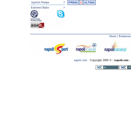
Agenzie Stampa
PRIMA
1
ULTIMA
Emittenti Radio
Home
|
Redazione
napoli.com
Copyright 2006 © /
napoli.com
- 