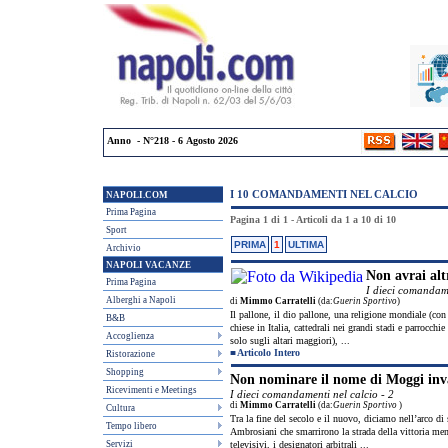
Anno - N°218 - 6 Agosto 2026
I 10 COMANDAMENTI NEL CALCIO
NAPOLI.COM
Prima Pagina
Pagina 1 di 1 - Articoli da 1 a 10 di 10
Sport
PRIMA
1
ULTIMA
Archivio
NAPOLI VACANZE
Non avrai alt
Prima Pagina
I dieci comandame
Alberghi a Napoli
di
Mimmo Carratelli
(da:
Guerin Sportivo
)
Il pallone, il dio pallone, una religione mondiale (co
B&B
chiese in Italia, cattedrali nei grandi stadi e parrocchi
Accoglienza
solo sugli altari maggiori), ...
■
Articolo Intero
Ristorazione
Shopping
Non nominare il nome di Moggi in
Ricevimenti e Meetings
I dieci comandamenti nel calcio - 2
di
Mimmo Carratelli
(da:
Guerin Sportivo
)
Cultura
Tra la fine del secolo e il nuovo, diciamo nell’arco di
Tempo libero
Ambrosiani che smarrirono la strada della vittoria mentr
Servizi
televisivi, i designatori arbitrali ...