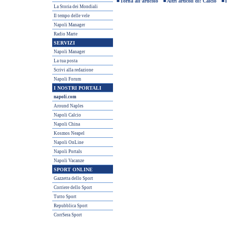
■
Torna all'articolo
■
Altri articoli di: Calcio
■
La Storia dei Mondiali
Il tempo delle vele
Napoli Manager
Radio Marte
SERVIZI
Napoli Manager
La tua posta
Scrivi alla redazione
Napoli Forum
I NOSTRI PORTALI
napoli.com
Around Naples
Napoli Calcio
Napoli China
Kosmos Neapel
Napoli OnLine
Napoli Portals
Napoli Vacanze
SPORT ONLINE
Gazzetta dello Sport
Corriere dello Sport
Tutto Sport
Repubblica Sport
CorrSera Sport