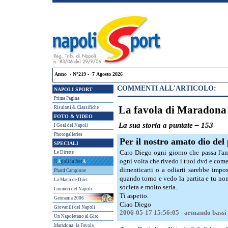
Anno - N°219 - 7 Agosto 2026
COMMENTI ALL'ARTICOLO:
NAPOLI SPORT
Prima Pagina
La favola di Maradona
Risultati & Classifiche
FOTO & VIDEO
La sua storia a puntate – 153
I Goal del Napoli
Photogalleries
Per il nostro amato dio del
SPECIALI
Caro Diego ogni giorno che passa l'am
Le Dirette
ogni volta che rivedo i tuoi dvd e come 
N
A
poli in fest
A
dimenticarti o a odiarti sarebbe impos
Phard Campione
quando torno e vedo la partita e tu no
La Mano de Dios
societa e molto seria.
I numeri del Napoli
Ti aspetto.
Germania 2006
Ciao Diego
Giovanili del Napoli
2006-05-17 15:56:05 - armando bassi
Un Napoletano al Giro
Maradona: la Favola