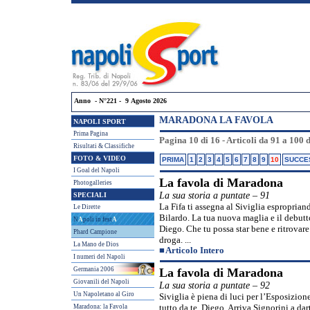
Anno - N°221 - 9 Agosto 2026
MARADONA LA FAVOLA
NAPOLI SPORT
Prima Pagina
Pagina 10 di 16 - Articoli da 91 a 100 
Risultati & Classifiche
FOTO & VIDEO
PRIMA
1
2
3
4
5
6
7
8
9
10
SUCCE
I Goal del Napoli
La favola di Maradona
Photogalleries
La sua storia a puntate – 91
SPECIALI
La Fifa ti assegna al Siviglia esproprian
Le Dirette
Bilardo. La tua nuova maglia e il debut
N
A
poli in fest
A
Diego. Che tu possa star bene e ritrovare
Phard Campione
droga. ...
La Mano de Dios
■
Articolo Intero
I numeri del Napoli
Germania 2006
La favola di Maradona
Giovanili del Napoli
La sua storia a puntate – 92
Un Napoletano al Giro
Siviglia è piena di luci per l’Esposizio
Maradona: la Favola
tutto da te, Diego. Arriva Signorini a d