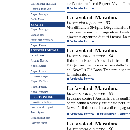
nell’amichevole col Bayern. Vivi nella vi
La Storia dei Mondiali
■
Articolo Intero
Il tempo delle vele
Napoli Manager
La favola di Maradona
Radio Marte
La sua vita a puntate – 93
SERVIZI
Vita difficile a Siviglia, Diego, fra alti 
Napoli Manager
obiettivo: la nazionale argentina. Basile
La tua posta
giocatore argentino di tutti i tempi. La r
Scrivi alla redazione
■
Articolo Intero
Napoli Forum
La favola di Maradona
I NOSTRI PORTALI
La sua storia a puntate – 94
napoli.com
Il ritorno a Buenos Aires. Il viatico di B
Around Naples
l’Argentina prende una batosta dalla Col
Napoli Calcio
dal Newell’s Old Boys. Trentamila spetta
Napoli China
la nazionale: ...
Kosmos Neapel
■
Articolo Intero
Napoli OnLine
Napoli Portals
La favola di Maradona
Napoli Vacanze
La sua storia a puntate – 95
SPORT ONLINE
In campo contro l’Australia per la qualif
Gazzetta dello Sport
compleanno a Sidney anticipato per il fus
Newell’s. Il ritiro nella casa di campagna
Corriere dello Sport
Tutto Sport
■
Articolo Intero
■
Visualizza Comme
Repubblica Sport
La favola di Maradona
CorrSera Sport
La sua storia a puntate – 96