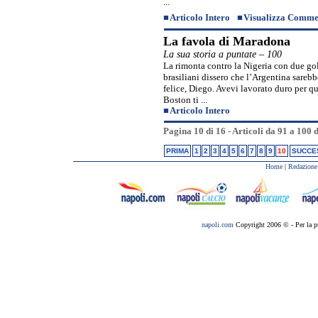
...
■
Articolo Intero
■
Visualizza Comme
La favola di Maradona
La sua storia a puntate – 100
La rimonta contro la Nigeria con due gol
brasiliani dissero che l’Argentina sareb
felice, Diego. Avevi lavorato duro per qu
Boston ti ...
■
Articolo Intero
Pagina 10 di 16 - Articoli da 91 a 100 
PRIMA
1
2
3
4
5
6
7
8
9
10
SUCCE
Home
|
Redazione
napoli.com
Copyright 2006 © - Per la p