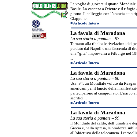
La voglia di giocare il quarto Mondiale
Basile. La vacanza a Oriente e il rifugio
giorno. Il palleggio con l’arancia e un 
Giappone.
■
Articolo Intero
La favola di Maradona
La sua storia a puntate – 97
Tornano alla ribalta le rivelazioni del p
perduto dal Napoli e una faccenda di drog
una “gita” improvvisa a Friburgo nel 1988
...
■
Articolo Intero
La favola di Maradona
La sua storia a puntate – 98
Usa ’94, un Mondiale voluto da Reagan. E 
americani per il lancio della manifestazi
parteciparono al campionato. L’arrivo a 
sacrifici ...
■
Articolo Intero
La favola di Maradona
La sua storia a puntate – 99
Il Mondiale del caldo, dell’umidità e degl
Grecia e, nella ripresa, la prodezza subl
all’obiettivo della telecamera. I carosell