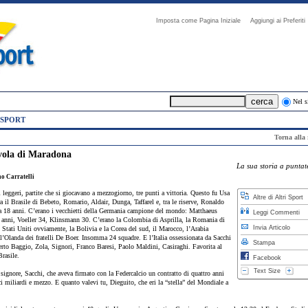
Imposta come Pagina Iniziale
Aggiungi ai Preferi
Nel s
 SPORT
Torna alla 
vola di Maradona
La sua storia a puntat
 Carratelli
 leggeri, partite che si giocavano a mezzogiorno, tre punti a vittoria. Questo fu Usa
Altre di Altri Sport
a il Brasile di Bebeto, Romario, Aldair, Dunga, Taffarel e, tra le riserve, Ronaldo
a 18 anni. C’erano i vecchietti della Germania campione del mondo: Matthaeus
Leggi Commenti
 anni, Voeller 34, Klinsmann 30. C’erano la Colombia di Asprilla, la Romania di
Invia Articolo
 Stati Uniti ovviamente, la Bolivia e la Corea del sud, il Marocco, l’Arabia
l’Olanda dei fratelli De Boer. Insomma 24 squadre. E l’Italia ossessionata da Sacchi
Stampa
rto Baggio, Zola, Signori, Franco Baresi, Paolo Maldini, Casiraghi. Favorita al
Brasile.
Facebook
Text Size
signore, Sacchi, che aveva firmato con la Federcalcio un contratto di quattro anni
i miliardi e mezzo. E quanto valevi tu, Dieguito, che eri la “stella” del Mondiale a