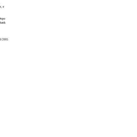
i
e, e
 Dopo
thank
6/2005