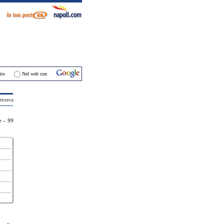
ti
ito
Nel web con
ricerca
e – 99