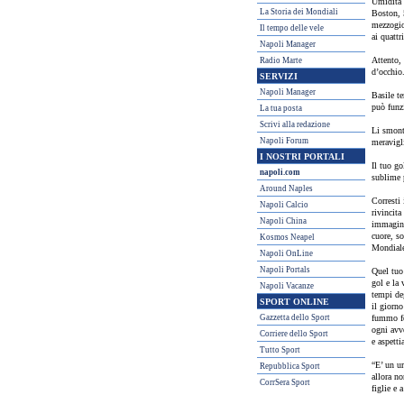
Umidità m
La Storia dei Mondiali
Boston, 5
mezzogio
Il tempo delle vele
ai quattr
Napoli Manager
Attento, 
Radio Marte
d’occhio
SERVIZI
Napoli Manager
Basile te
può funzi
La tua posta
Scrivi alla redazione
Li smont
Napoli Forum
meravigli
I NOSTRI PORTALI
Il tuo go
napoli.com
sublime p
Around Naples
Corresti 
Napoli Calcio
rivincita
Napoli China
immagine
cuore, so
Kosmos Neapel
Mondiale,
Napoli OnLine
Napoli Portals
Quel tuo 
gol e la 
Napoli Vacanze
tempi deg
SPORT ONLINE
il giorno
Gazzetta dello Sport
fummo fel
ogni avve
Corriere dello Sport
e aspetti
Tutto Sport
“E’ un ur
Repubblica Sport
allora no
CorrSera Sport
figlie e 