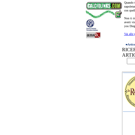
Quando ti
napoletan
con quell
Non ti ri
averti vi
you Dieg
Vai alle 
■
Artic
RICE
ARTI