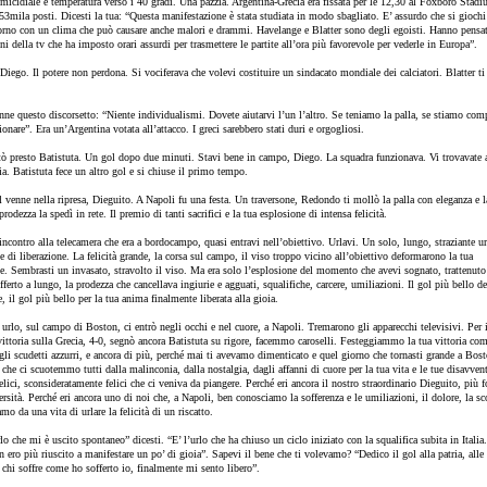
icidiale e temperatura verso i 40 gradi. Una pazzia. Argentina-Grecia era fissata per le 12,30 al Foxboro Stadi
3mila posti. Dicesti la tua: “Questa manifestazione è stata studiata in modo sbagliato. E’ assurdo che si giochi
rno con un clima che può causare anche malori e drammi. Havelange e Blatter sono degli egoisti. Hanno pensa
ini della tv che ha imposto orari assurdi per trasmettere le partite all’ora più favorevole per vederle in Europa”.
Diego. Il potere non perdona. Si vociferava che volevi costituire un sindacato mondiale dei calciatori. Blatter ti
.
nne questo discorsetto: “Niente individualismi. Dovete aiutarvi l’un l’altro. Se teniamo la palla, se stiamo comp
onare”. Era un’Argentina votata all’attacco. I greci sarebbero stati duri e orgogliosi.
ò presto Batistuta. Un gol dopo due minuti. Stavi bene in campo, Diego. La squadra funzionava. Vi trovavate 
a. Batistuta fece un altro gol e si chiuse il primo tempo.
l venne nella ripresa, Dieguito. A Napoli fu una festa. Un traversone, Redondo ti mollò la palla con eleganza e l
rodezza la spedì in rete. Il premio di tanti sacrifici e la tua esplosione di intensa felicità.
incontro alla telecamera che era a bordocampo, quasi entravi nell’obiettivo. Urlavi. Un solo, lungo, straziante ur
 e di liberazione. La felicità grande, la corsa sul campo, il viso troppo vicino all’obiettivo deformarono la tua
. Sembrasti un invasato, stravolto il viso. Ma era solo l’esplosione del momento che avevi sognato, trattenuto
fferto a lungo, la prodezza che cancellava ingiurie e agguati, squalifiche, carcere, umiliazioni. Il gol più bello de
 il gol più bello per la tua anima finalmente liberata alla gioia.
urlo, sul campo di Boston, ci entrò negli occhi e nel cuore, a Napoli. Tremarono gli apparecchi televisivi. Per i
vittoria sulla Grecia, 4-0, segnò ancora Batistuta su rigore, facemmo caroselli. Festeggiammo la tua vittoria com
li scudetti azzurri, e ancora di più, perché mai ti avevamo dimenticato e quel giorno che tornasti grande a Bost
 che ci scuotemmo tutti dalla malinconia, dalla nostalgia, dagli affanni di cuore per la tua vita e le tue disavven
ici, sconsideratamente felici che ci veniva da piangere. Perché eri ancora il nostro straordinario Dieguito, più f
rsità. Perché eri ancora uno di noi che, a Napoli, ben conosciamo la sofferenza e le umiliazioni, il dolore, la sco
amo da una vita di urlare la felicità di un riscatto.
lo che mi è uscito spontaneo” dicesti. “E’ l’urlo che ha chiuso un ciclo iniziato con la squalifica subita in Italia
n ero più riuscito a manifestare un po’ di gioia”. Sapevi il bene che ti volevamo? “Dedico il gol alla patria, alle
a chi soffre come ho sofferto io, finalmente mi sento libero”.