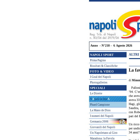
Anno - N°218 - 6 Agosto 2026
ALTRI
NAPOLI SPORT
Prima Pagina
Risultati & Classifiche
La fa
FOTO & VIDEO
I Goal del Napoli
di
Mimmo
Photogalleries
Palloni
SPECIALI
’94. C’er
Le Dirette
che avev
N
A
poli in fest
A
aveva 33
Hagi, gli
Phard Campione
Saudita, 
La Mano de Dios
con Robe
I numeri del Napoli
pari del 
Germania 2006
Un ricco 
Giovanili del Napoli
per undic
34 anni?
Un Napoletano al Giro
Maradona: la Favola