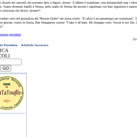
 dissero dei caroselli che avevamo fatto a Napoli, dicesti: “L’affetto è ricambiato, non dimenticherò mai i tifos
i. Siamo diventati fratelli a Verona, nello stadio di Verona che accolse i napoletani con frasi ingiuriose e razzist
o striscione che diceva: lavatevi”.
cordavi certo del giornalista del “Boston Globe” che aveva scritto: “Il calcio è un passatempo per scimmioni”.
sto giocare, contro la Grecia, Dan Shaugnessy scrisse: “I take it all back. Mi rimangio tutto. Soccer is my life, 
o”.
puntate precedenti
10/
olo Precedente
■
Articolo Successivo
RCA
COLI