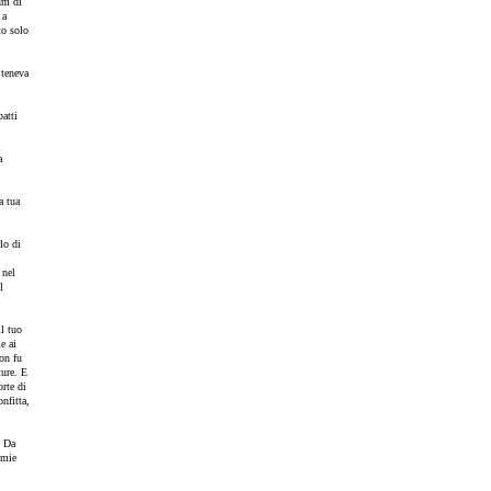
um di
 a
to solo
 teneva
atti
a
a tua
lo di
 nel
l
l tuo
e ai
on fu
ture. E
orte di
nfitta,
. Da
 mie