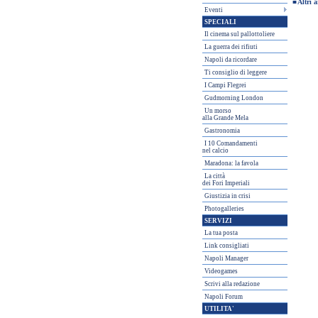
■
Altri a
Eventi
SPECIALI
Il cinema sul pallottoliere
La guerra dei rifiuti
Napoli da ricordare
Ti consiglio di leggere
I Campi Flegrei
Gudmorning London
Un morso
alla Grande Mela
Gastronomia
I 10 Comandamenti
nel calcio
Maradona: la favola
La città
dei Fori Imperiali
Giustizia in crisi
Photogalleries
SERVIZI
La tua posta
Link consigliati
Napoli Manager
Videogames
Scrivi alla redazione
Napoli Forum
UTILITA'