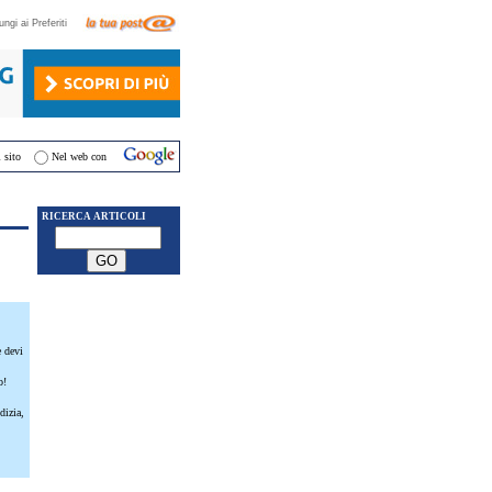
ungi ai Preferiti
 sito
Nel web con
RICERCA ARTICOLI
e devi
o!
dizia,