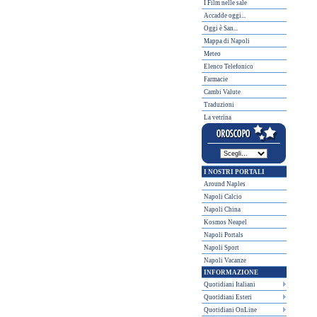
I Film nelle sale
Accadde oggi...
Oggi è San...
Mappa di Napoli
Meteo
Elenco Telefonico
Farmacie
Cambi Valute
Traduzioni
La vetrina
I NOSTRI PORTALI
Around Naples
Napoli Calcio
Napoli China
Kosmos Neapel
Napoli Portals
Napoli Sport
Napoli Vacanze
INFORMAZIONE
Quotidiani Italiani
Quotidiani Esteri
Quotidiani OnLine