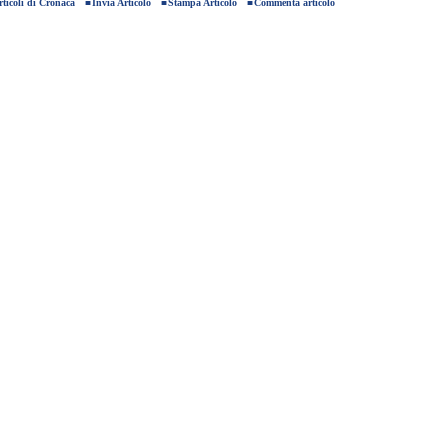
rticoli di Cronaca
■
Invia Articolo
■
Stampa Articolo
■
Commenta articolo