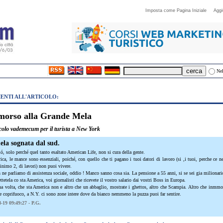
Imposta come Pagina Iniziale
Aggi
Nel
NTI ALL'ARTICOLO:
morso alla Grande Mela
ccolo vademecum per il turista a New York
la sognata dal sud.
ó, solo perché quel tanto esaltato American Life, non si cura della gente.
ica, le mance sono essenziali, poiché, con quello che ti pagano i tuoi datori di lavoro (si ,i tuoi, perche ce n
inimo 2, di lavori) non puoi vivere.
 ne parliamo di assistenza sociale, oddio ! Manco sanno cosa sia. La pensione a 55 anni, si se sei gia milionari
etela co sta America, voi giornalisti che ricevete il vostro salario dai vostri Boss in Europa.
na volta, che sta America non e altro che un abbaglio, mostrate i ghettos, altro che Scampia. Altro che inmmo
he coprifuoco, a N.Y. ci sono zone intere dove da bianco nemmeno la puzza puoi far sentire.
-19 09:49:27 - P.G.