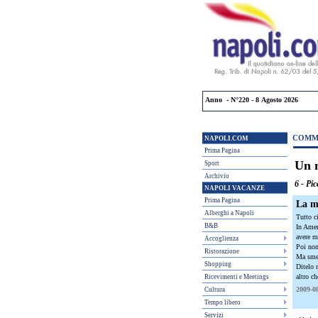
Anno - N°220 - 8 Agosto 2026
COMME
NAPOLI.COM
Prima Pagina
Un 
Sport
Archivio
6 - Pi
NAPOLI VACANZE
Prima Pagina
La me
Alberghi a Napoli
Tutto ci
B&B
In Amer
avere m
Accoglienza
Poi non
Ristorazione
Ma smett
Shopping
Ditelo 
altro c
Ricevimenti e Meetings
2009-08
Cultura
Tempo libero
Servizi