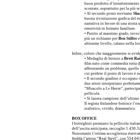
buon prodotto d’intrattenimento 
scontate, soprattutto per la più r
• Al secondo posto troviamo
Sha
buona rivisitazione grafica del 
narrativa in favore di una storia
emotività in formato familiare.
• Punito al massimo grado, invece
più un richiamo per
Ben Stiller
e
altissime livello, calano nella lo
Infine, coloro che maggiormente si evide
• Medaglia di bronzo a
Brett Ra
film nato come commedia tutta di
affrontando un problema, quello 
cui perdere il posto di lavoro è
• Il secondo gradino è occupato 
due attori interpretano perfettam
“Miracolo a Le Havre”, partecipa
pellicola.
• Si laurea campione dell’ultim
Il regista finlandese fornisce l’
realistico, vivido, drammatico.
BOX OFFICE
I botteghini premiano la pellicola italia
dell’uscita anticipata, raccoglie 1.430.3
Nonostante l’ottima accoglienza riservat
fredda l’atteso “Real Steel”, con 554.64