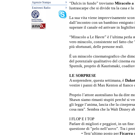
Agenzie Stampa
“Dulcis in fundo” troviamo
Miracolo a
lustrascarpe che si divide tra la casa e la
Emittenti Radio
La sua vita viene improvvisamente sconvo
dall’incontro con un bambino emigrato in
superare il canale ed arrivare in Inghilte
“Miracolo a Le Havre” è l’ultima perla st
vero miracolo, consistente nel fatto che 
più sfortunati, delle persone reali.
È un miracolo cinematografico che dimos
del potenziale qualitativo del cinema e
Sputnik, proprio di Kaurismaki, coadiuva
LE SORPRESE
A sorprendere, questa settimana, è
Dako
vestire i panni di Max Kenton al fianco
Proprio l’attore australiano ha da dire 
Shawn siamo rimasti stupiti perché si v
gli legge l’anima, lascia che la cinepres
cosa rara”. Sembra che la Walt Disney ab
I FLOP E I TOP
Parlare di migliori e peggiori, in un fine
questione di “pelo nell’uovo”. Tra i pr
• Terz’ultimo posto per
Ficarra