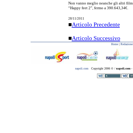
Non vanno meglio neanche gli altri film
“Happy feet 2”, fermo a 390.643,34€.
28/11/2011
■
Articolo Precedente
■
Articolo Successivo
Home
|
Redazione
napoli.com
Copyright 2006 © /
napoli.com
- 