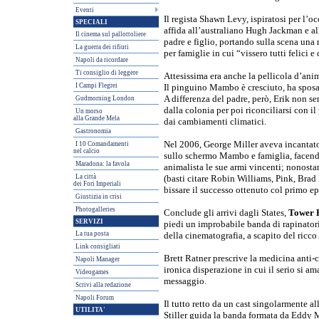
Eventi
Il regista Shawn Levy, ispiratosi per l’
SPECIALI
affida all’australiano Hugh Jackman e 
Il cinema sul pallottoliere
padre e figlio, portando sulla scena una
La guerra dei rifiuti
per famiglie in cui “vissero tutti felici e
Napoli da ricordare
Ti consiglio di leggere
Attesissima era anche la pellicola d’an
I Campi Flegrei
Il pinguino Mambo è cresciuto, ha sposat
A differenza del padre, però, Erik non sem
Gudmorning London
dalla colonia per poi riconciliarsi con il
Un morso
alla Grande Mela
dai cambiamenti climatici.
Gastronomia
Nel 2006, George Miller aveva incantato
I 10 Comandamenti
nel calcio
sullo schermo Mambo e famiglia, facendo
Maradona: la favola
animalista le sue armi vincenti; nonosta
La città
(basti citare Robin Williams, Pink, Brad 
dei Fori Imperiali
bissare il successo ottenuto col primo ep
Giustizia in crisi
Photogalleries
Conclude gli arrivi dagli States,
Tower H
SERVIZI
piedi un improbabile banda di rapinator
La tua posta
della cinematografia, a scapito del ricco 
Link consigliati
Brett Ratner prescrive la medicina anti-c
Napoli Manager
ironica disperazione in cui il serio si a
Videogames
messaggio.
Scrivi alla redazione
Napoli Forum
Il tutto retto da un cast singolarmente a
UTILITA'
Stiller guida la banda formata da Eddy