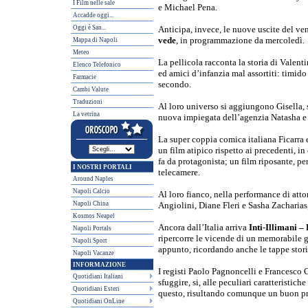
I Film nelle sale
e Michael Pena.
Accadde oggi...
Oggi è San...
Anticipa, invece, le nuove uscite del ven
vede
, in programmazione da mercoledì.
Mappa di Napoli
Meteo
La pellicola racconta la storia di Valenti
Elenco Telefonico
ed amici d’infanzia mal assortiti: timido
Farmacie
secondo.
Cambi Valute
Traduzioni
Al loro universo si aggiungono Gisella, 
La vetrina
nuova impiegata dell’agenzia Natasha e 
La super coppia comica italiana Ficarra 
un film atipico rispetto ai precedenti, in
fa da protagonista; un film riposante, per
I NOSTRI PORTALI
telecamere.
Around Naples
Napoli Calcio
Al loro fianco, nella performance di attor
Napoli China
Angiolini, Diane Fleri e Sasha Zacharias
Kosmos Neapel
Ancora dall’Italia arriva
Inti-Illimani –
Napoli Portals
ripercorre le vicende di un memorabile g
Napoli Sport
appunto, ricordando anche le tappe storic
Napoli Vacanze
INFORMAZIONE
I registi Paolo Pagnoncelli e Francesco 
Quotidiani Italiani
sfuggire, si, alle peculiari caratteristi
Quotidiani Esteri
questo, risultando comunque un buon pr
Quotidiani OnLine