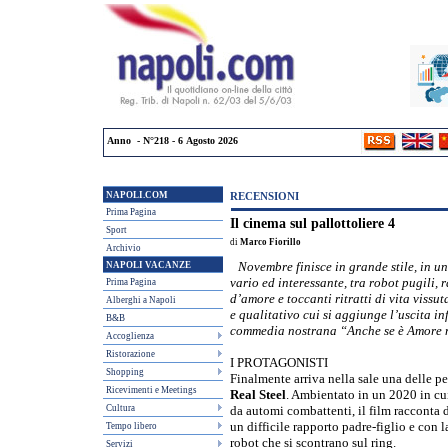
Anno - N°218 - 6 Agosto 2026
NAPOLI.COM
RECENSIONI
Prima Pagina
Il cinema sul pallottoliere 4
Sport
di
Marco Fiorillo
Archivio
NAPOLI VACANZE
Novembre finisce in grande stile, in 
vario ed interessante, tra robot pugili, 
Prima Pagina
d’amore e toccanti ritratti di vita vissu
Alberghi a Napoli
e qualitativo cui si aggiunge l’uscita in
B&B
commedia nostrana “Anche se è Amore n
Accoglienza
Ristorazione
I PROTAGONISTI
Shopping
Finalmente arriva nella sale una delle pe
Ricevimenti e Meetings
Real Steel
. Ambientato in un 2020 in cui 
Cultura
da automi combattenti, il film racconta 
un difficile rapporto padre-figlio e con 
Tempo libero
robot che si scontrano sul ring.
Servizi