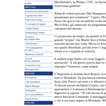
MacDonald’s, la Philips, l’JVC, la Snicke
Eventi
scetticismo generale.
SPECIALI
Il cinema sul pallottoliere
Prima di vederti giocare, Dan Shaugnessy
La guerra dei rifiuti
passatempo per scimmioni”. Capito, Dieg
Napoli da ricordare
Paese che gioca con un pallone ovale mi
Ti consiglio di leggere
Ma la Fifa e gli americani un programma 
calciatore del mondo.
I Campi Flegrei
Gudmorning London
Ci pensavano da tempo, da quando la Fifa 
Un morso
alla Grande Mela
grande “scippo” che Blatter fece a Ferlai
usavano ancora una volta. Ma tu eri felic
Gastronomia
tuo quarto Mondiale, perché avevi l’Argen
I 10 Comandamenti
nel calcio
rubata a te e regalata ai tedeschi.
Maradona: la favola
E andasti negli States col cuore leggero
La città
dei Fori Imperiali
spettacolo”. E chi glielo poteva dare lo s
Giustizia in crisi
impegno? Generoso, come sempre.
Photogalleries
SERVIZI
L’Argentina si sistemò fuori Boston, la t
tutto il Mondiale. Fu una buona sistema
La tua posta
fuori città. Facevi sul serio e ti allenavi
Link consigliati
Ti facesti aiutare da Daniel Cerrini, che
Napoli Manager
appropriata, e ti aiutava il fisioterapist
Videogames
Signorini si oppose. “Se cali ancora di pe
Scrivi alla redazione
arrivò Salvatore Carmando, il massaggia
Napoli Forum
e che ti era stato negato al Mondiale ’90 
UTILITA'