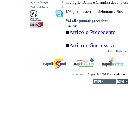
mie figlie. Dalma e Giannina devono ess
Agenzie Stampa
Emittenti Radio
L’Argentina avrebbe debuttato a Boston 
Vai alle puntate precedenti
6/6/2005
■
Articolo Precedente
■
Articolo Successivo
Home
|
Redazione
napoli.com
Copyright 2006 © /
napoli.com
- 