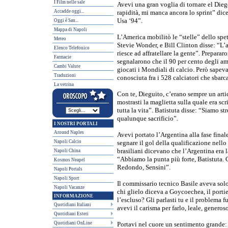
I Film nelle sale
Avevi una gran voglia di tornare el Dieg
Accadde oggi...
rapidità, mi manca ancora lo sprint” dicev
Usa ‘94”.
Oggi è San...
Mappa di Napoli
L’America mobilitò le “stelle” dello sp
Meteo
Stevie Wonder, e Bill Clinton disse: “L’
Elenco Telefonico
riesce ad affratellare la gente”. Prepara
Farmacie
segnalarono che il 90 per cento degli am
Cambi Valute
giocati i Mondiali di calcio. Però sape
Traduzioni
conosciuta fra i 528 calciatori che sbarc
La vetrina
Con te, Dieguito, c’erano sempre un art
mostrasti la maglietta sulla quale era scr
tutta la vita”. Batistuta disse: “Siamo s
qualunque sacrificio”.
I NOSTRI PORTALI
Around Naples
Avevi portato l’Argentina alla fase finale
Napoli Calcio
segnare il gol della qualificazione nello
brasiliani dicevano che l’Argentina era 
Napoli China
“Abbiamo la punta più forte, Batistuta.
Kosmos Neapel
Redondo, Sensini”.
Napoli Portals
Napoli Sport
Il commissario tecnico Basile aveva solo 
Napoli Vacanze
chi glielo diceva a Goycoechea, il portier
INFORMAZIONE
l’escluso? Gli parlasti tu e il problema f
Quotidiani Italiani
avevi il carisma per farlo, leale, generos
Quotidiani Esteri
Quotidiani OnLine
Portavi nel cuore un sentimento grande: 