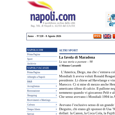
Anno - N°220 - 8 Agosto 2026
NAPOLI.COM
ALTRI SPORT
Prima Pagina
La favola di Maradona
Sport
La sua storia a puntate – 98
Archivio
di
Mimmo Carratelli
NAPOLI VACANZE
L’America, Diego, ma che c’entrava col
Prima Pagina
Mondiali li aveva voluti Ronald Reagan 
Alberghi a Napoli
presidente. Li chiese ad Havelange e vins
B&B
Marocco. Ci si mise di mezzo anche Henr
Accoglienza
americano tifoso di calcio. Il pallone ne
Ristorazione
nemmeno quando vi giocarono Pelè e alc
Shopping
Che senso avevano i Mondiali 1994 in 
Ricevimenti e Meetings
Avevano l’esclusivo senso di un grande b
Cultura
Dieguito, chi erano gli sponsor di Usa ’
Tempo libero
dollari: la Canon, la Coca Cola, la Fujifi
Servizi