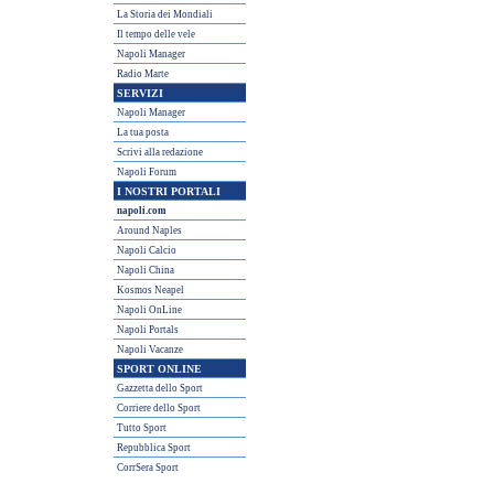
La Storia dei Mondiali
Il tempo delle vele
Napoli Manager
Radio Marte
SERVIZI
Napoli Manager
La tua posta
Scrivi alla redazione
Napoli Forum
I NOSTRI PORTALI
napoli.com
Around Naples
Napoli Calcio
Napoli China
Kosmos Neapel
Napoli OnLine
Napoli Portals
Napoli Vacanze
SPORT ONLINE
Gazzetta dello Sport
Corriere dello Sport
Tutto Sport
Repubblica Sport
CorrSera Sport