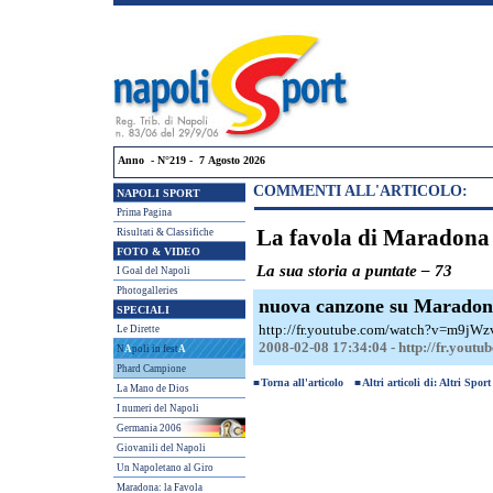
Anno - N°219 - 7 Agosto 2026
COMMENTI ALL'ARTICOLO:
NAPOLI SPORT
Prima Pagina
La favola di Maradona
Risultati & Classifiche
FOTO & VIDEO
La sua storia a puntate – 73
I Goal del Napoli
Photogalleries
nuova canzone su Maradon
SPECIALI
http://fr.youtube.com/watch?v=m9jWz
Le Dirette
2008-02-08 17:34:04 - http://fr.you
N
A
poli in fest
A
Phard Campione
■
Torna all'articolo
■
Altri articoli di: Altri Sport
La Mano de Dios
I numeri del Napoli
Germania 2006
Giovanili del Napoli
Un Napoletano al Giro
Maradona: la Favola