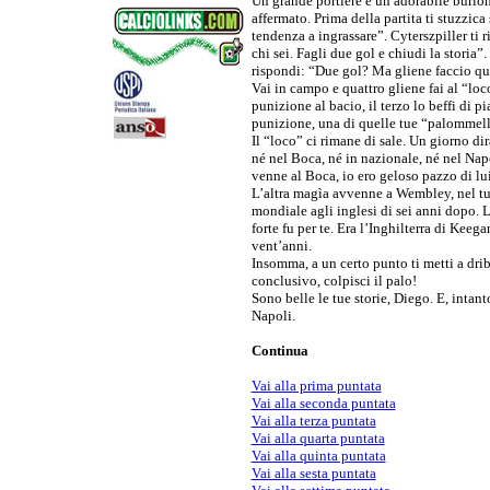
Un grande portiere e un adorabile burlon
affermato. Prima della partita ti stuzzic
tendenza a ingrassare”. Cyterszpiller ti ri
chi sei. Fagli due gol e chiudi la storia
rispondi: “Due gol? Ma gliene faccio qu
Vai in campo e quattro gliene fai al “loc
punizione al bacio, il terzo lo beffi di pi
punizione, una di quelle tue “palommelle”
Il “loco” ci rimane di sale. Un giorno d
né nel Boca, né in nazionale, né nel Na
venne al Boca, io ero geloso pazzo di lui
L’altra magìa avvenne a Wembley, nel tuo
mondiale agli inglesi di sei anni dopo. 
forte fu per te. Era l’Inghilterra di Keega
vent’anni.
Insomma, a un certo punto ti metti a drib
conclusivo, colpisci il palo!
Sono belle le tue storie, Diego. E, intant
Napoli.
Continua
Vai alla prima puntata
Vai alla seconda puntata
Vai alla terza puntata
Vai alla quarta puntata
Vai alla quinta puntata
Vai alla sesta puntata