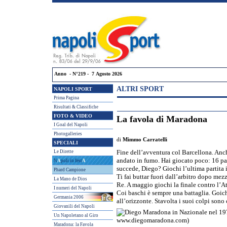
Anno - N°219 - 7 Agosto 2026
ALTRI SPORT
NAPOLI SPORT
Prima Pagina
Risultati & Classifiche
FOTO & VIDEO
La favola di Maradona
I Goal del Napoli
Photogalleries
di
Mimmo Carratelli
SPECIALI
Le Dirette
Fine dell’avventura col Barcellona. Anc
andato in fumo. Hai giocato poco: 16 par
N
A
poli in fest
A
succede, Diego? Giochi l’ultima partita i
Phard Campione
Ti fai buttar fuori dall’arbitro dopo mezz
La Mano de Dios
Re. A maggio giochi la finale contro l’A
I numeri del Napoli
Coi baschi è sempre una battaglia. Goich
Germania 2006
all’orizzonte. Stavolta i suoi colpi sono
Giovanili del Napoli
Un Napoletano al Giro
Maradona: la Favola