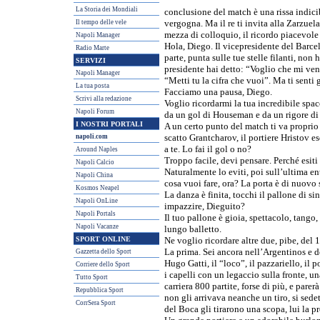
La Storia dei Mondiali
conclusione del match è una rissa indici
Il tempo delle vele
vergogna. Ma il re ti invita alla Zarzu
mezza di colloquio, il ricordo piacevole
Napoli Manager
Hola, Diego. Il vicepresidente del Barcel
Radio Marte
parte, punta sulle tue stelle filanti, non 
SERVIZI
presidente hai detto: “Voglio che mi ven
Napoli Manager
“Metti tu la cifra che vuoi”. Ma ti senti 
La tua posta
Facciamo una pausa, Diego.
Scrivi alla redazione
Voglio ricordarmi la tua incredibile spac
Napoli Forum
da un gol di Houseman e da un rigore di 
I NOSTRI PORTALI
A un certo punto del match ti va proprio 
napoli.com
scatto Grantcharov, il portiere Hristov es
a te. Lo fai il gol o no?
Around Naples
Troppo facile, devi pensare. Perché esiti 
Napoli Calcio
Naturalmente lo eviti, poi sull’ultima en
Napoli China
cosa vuoi fare, ora? La porta è di nuovo 
Kosmos Neapel
La danza è finita, tocchi il pallone di sin
Napoli OnLine
impazzire, Dieguito?
Napoli Portals
Il tuo pallone è gioia, spettacolo, tango,
Napoli Vacanze
lungo balletto.
SPORT ONLINE
Ne voglio ricordare altre due, pibe, del 
La prima. Sei ancora nell’Argentinos e de
Gazzetta dello Sport
Hugo Gatti, il “loco”, il pazzariello, il 
Corriere dello Sport
i capelli con un legaccio sulla fronte, 
Tutto Sport
carriera 800 partite, forse di più, e parer
Repubblica Sport
non gli arrivava neanche un tiro, si sedet
CorrSera Sport
del Boca gli tirarono una scopa, lui la pre