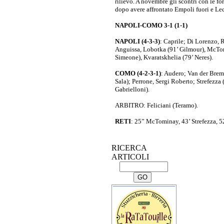
rilievo. A novembre gli scontri con le fo
dopo avere affrontato Empoli fuori e Le
NAPOLI-COMO 3-1 (1-1)
NAPOLI (4-3-3)
: Caprile; Di Lorenzo, 
Anguissa, Lobotka (91’ Gilmour), McTo
Simeone), Kvaratskhelia (79’ Neres).
COMO (4-2-3-1)
: Audero; Van der Brem
Sala); Perrone, Sergi Roberto; Strefezza (
Gabrielloni).
ARBITRO: Feliciani (Teramo).
RETI
: 25” McTominay, 43’ Strefezza, 52
RICERCA
ARTICOLI