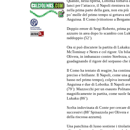
Quando, nella ripresa, Lobotka tornava ai
lanci per l’attacco, il Napoli rientrava 
nella prima parte della gara, non era più
po’ molle del primo tempo si gettava nel
Anguissa. Il Como (vittorioso a Bergamo 
Doppio errore di Sergi Roberto, prima pe
azzurro in area dopo lo scambio con Luka
raddoppio (52’).
Ora si può discutere la partita di Lukaku
McTominay e Neres e col rigore. Un bilan
Olivera, in imbarazzo contro Strefezza, si
guadagnando il rigore del sorpasso che in
Il Como ha tentato di reagire, ha contin
preciso e brillante. Il Napoli, come una
basso nel primo tempo), colpiva inesorab
Anguissa e due di Lobotka. Il Napoli ave
(79’): Mazzocchi per un esausto Politano
magnificamente in partita, come suole far
Lukaku (86’).
Scelta indovinata di Conte per cercare di
successivi (88’ Spinazzola per Olivera 
della riscossa azzurra).
Una panchina di lusso sostiene i titolari