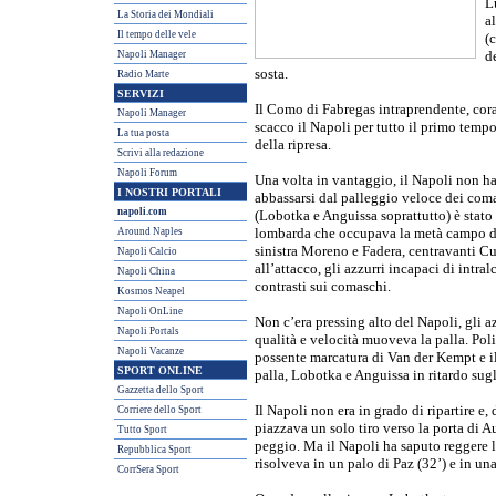
L
La Storia dei Mondiali
al
Il tempo delle vele
(
Napoli Manager
de
sosta.
Radio Marte
SERVIZI
Il Como di Fabregas intraprendente, cora
Napoli Manager
scacco il Napoli per tutto il primo tempo,
La tua posta
della ripresa.
Scrivi alla redazione
Napoli Forum
Una volta in vantaggio, il Napoli non ha s
I NOSTRI PORTALI
abbassarsi dal palleggio veloce dei coma
napoli.com
(Lobotka e Anguissa soprattutto) è stato
Around Naples
lombarda che occupava la metà campo del 
sinistra Moreno e Fadera, centravanti C
Napoli Calcio
all’attacco, gli azzurri incapaci di intral
Napoli China
contrasti sui comaschi.
Kosmos Neapel
Napoli OnLine
Non c’era pressing alto del Napoli, gli 
Napoli Portals
qualità e velocità muoveva la palla. Polit
Napoli Vacanze
possente marcatura di Van der Kempt e i
SPORT ONLINE
palla, Lobotka e Anguissa in ritardo sug
Gazzetta dello Sport
Il Napoli non era in grado di ripartire e
Corriere dello Sport
piazzava un solo tiro verso la porta di Au
Tutto Sport
peggio. Ma il Napoli ha saputo reggere l
Repubblica Sport
risolveva in un palo di Paz (32’) e in una
CorrSera Sport