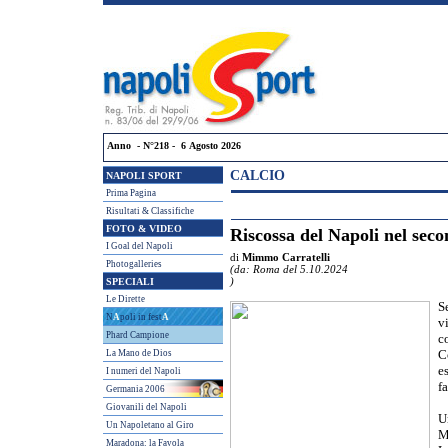
Anno - N°218 - 6 Agosto 2026
CALCIO
NAPOLI SPORT
Prima Pagina
Risultati & Classifiche
FOTO & VIDEO
Riscossa del Napoli nel sec
I Goal del Napoli
di
Mimmo Carratelli
Photogalleries
(da: Roma del 5.10.2024
)
SPECIALI
Le Dirette
S
N
A
poli in fest
A
vi
Phard Campione
c
La Mano de Dios
C
e
I numeri del Napoli
f
Germania 2006
Giovanili del Napoli
U
Un Napoletano al Giro
M
Maradona: la Favola