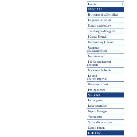
Eventi
SPECIALI
Il cinema sul pallottoliere
La guerra dei rifiuti
Napoli da ricordare
Ti consiglio di leggere
I Campi Flegrei
Gudmorning London
Un morso
alla Grande Mela
Gastronomia
I 10 Comandamenti
nel calcio
Maradona: la favola
La città
dei Fori Imperiali
Giustizia in crisi
Photogalleries
SERVIZI
La tua posta
Link consigliati
Napoli Manager
Videogames
Scrivi alla redazione
Napoli Forum
UTILITA'