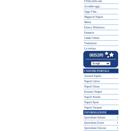
I Film nelle sale
Accadde oggi...
Oggi è San...
Mappa di Napoli
Meteo
Elenco Telefonico
Farmacie
Cambi Valute
Traduzioni
La vetrina
I NOSTRI PORTALI
Around Naples
Napoli Calcio
Napoli China
Kosmos Neapel
Napoli Portals
Napoli Sport
Napoli Vacanze
INFORMAZIONE
Quotidiani Italiani
Quotidiani Esteri
Quotidiani OnLine