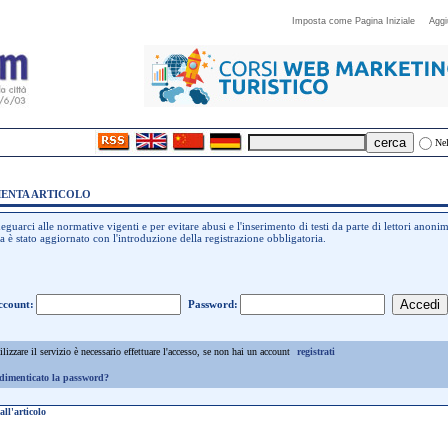
Imposta come Pagina Iniziale
Aggi
Nel
ENTA ARTICOLO
eguarci alle normative vigenti e per evitare abusi e l'inserimento di testi da parte di lettori anonimi
a è stato aggiornato con l'introduzione della registrazione obbligatoria.
ccount:
Password:
ilizzare il servizio è necessario effettuare l'accesso, se non hai un account
registrati
dimenticato la password?
ll'articolo