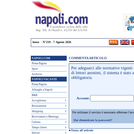
Anno - N°219 - 7 Agosto 2026
COMMENTA ARTICOLO
NAPOLI.COM
Prima Pagina
Per adeguarci alle normative vigenti e
Sport
di lettori anonimi, il sistema è stato
Archivio
obbligatoria.
NAPOLI VACANZE
Prima Pagina
Alberghi a Napoli
B&B
Account:
Accoglienza
Ristorazione
Shopping
Per utilizzare il servizio è necessario effettuare l'a
Ricevimenti e Meetings
Hai dimenticato la password?
Cultura
Tempo libero
■
Torna all'articolo
Servizi