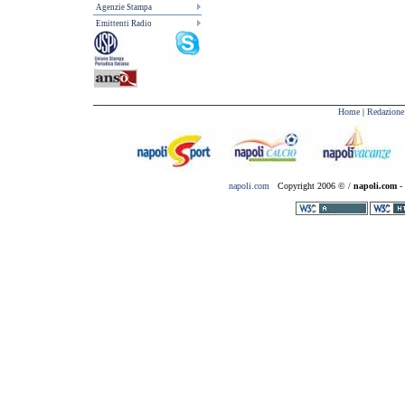
Agenzie Stampa
Emittenti Radio
Home
|
Redazione
napoli.com
Copyright 2006 © /
napoli.com
- 