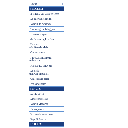
Eventi
SPECIALI
Il cinema sul pallottoliere
La guerra dei rifiuti
Napoli da ricordare
Ti consiglio di leggere
I Campi Flegrei
Gudmorning London
Un morso
alla Grande Mela
Gastronomia
I 10 Comandamenti
nel calcio
Maradona: la favola
La città
dei Fori Imperiali
Giustizia in crisi
Photogalleries
SERVIZI
La tua posta
Link consigliati
Napoli Manager
Videogames
Scrivi alla redazione
Napoli Forum
UTILITA'