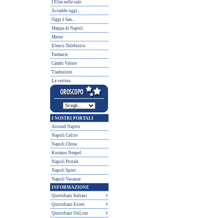
I Film nelle sale
Accadde oggi...
Oggi è San...
Mappa di Napoli
Meteo
Elenco Telefonico
Farmacie
Cambi Valute
Traduzioni
La vetrina
I NOSTRI PORTALI
Around Naples
Napoli Calcio
Napoli China
Kosmos Neapel
Napoli Portals
Napoli Sport
Napoli Vacanze
INFORMAZIONE
Quotidiani Italiani
Quotidiani Esteri
Quotidiani OnLine