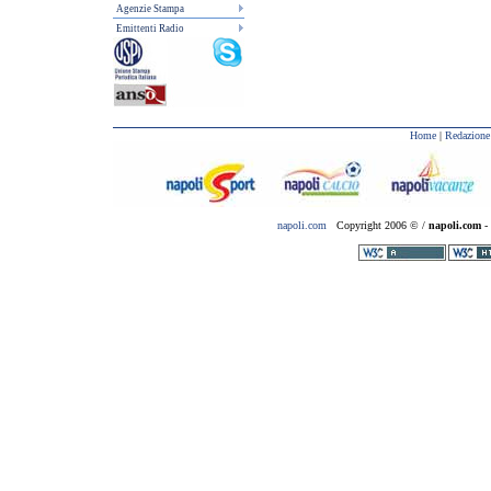
Agenzie Stampa
Emittenti Radio
Home
|
Redazione
napoli.com
Copyright 2006 © /
napoli.com
- 