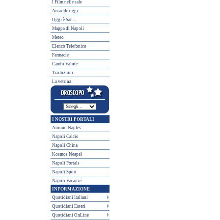
I Film nelle sale
Accadde oggi...
Oggi è San...
Mappa di Napoli
Meteo
Elenco Telefonico
Farmacie
Cambi Valute
Traduzioni
La vetrina
I NOSTRI PORTALI
Around Naples
Napoli Calcio
Napoli China
Kosmos Neapel
Napoli Portals
Napoli Sport
Napoli Vacanze
INFORMAZIONE
Quotidiani Italiani
Quotidiani Esteri
Quotidiani OnLine