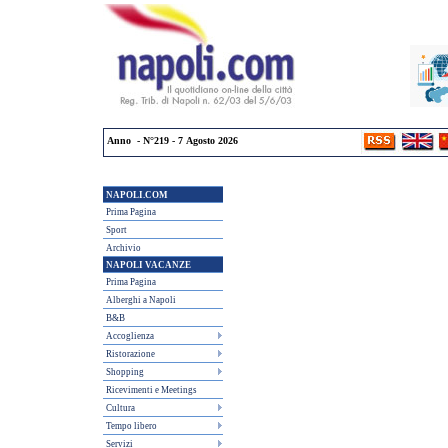
Anno - N°219 - 7 Agosto 2026
NAPOLI.COM
Prima Pagina
Sport
Archivio
NAPOLI VACANZE
Prima Pagina
Alberghi a Napoli
B&B
Accoglienza
Ristorazione
Shopping
Ricevimenti e Meetings
Cultura
Tempo libero
Servizi