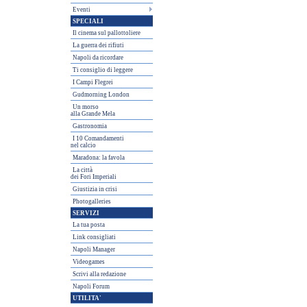
Eventi
SPECIALI
Il cinema sul pallottoliere
La guerra dei rifiuti
Napoli da ricordare
Ti consiglio di leggere
I Campi Flegrei
Gudmorning London
Un morso
alla Grande Mela
Gastronomia
I 10 Comandamenti
nel calcio
Maradona: la favola
La città
dei Fori Imperiali
Giustizia in crisi
Photogalleries
SERVIZI
La tua posta
Link consigliati
Napoli Manager
Videogames
Scrivi alla redazione
Napoli Forum
UTILITA'