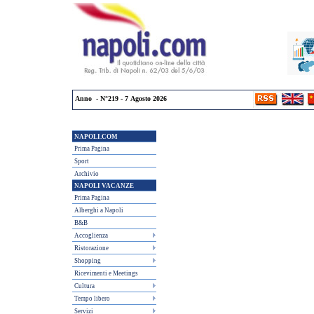
Anno - N°219 - 7 Agosto 2026
NAPOLI.COM
Prima Pagina
Sport
Archivio
NAPOLI VACANZE
Prima Pagina
Alberghi a Napoli
B&B
Accoglienza
Ristorazione
Shopping
Ricevimenti e Meetings
Cultura
Tempo libero
Servizi