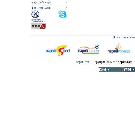
Agenzie Stampa
Emittenti Radio
Home
|
Redazione
napoli.com
Copyright 2006 © /
napoli.com
- 