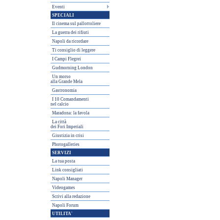
Eventi
SPECIALI
Il cinema sul pallottoliere
La guerra dei rifiuti
Napoli da ricordare
Ti consiglio di leggere
I Campi Flegrei
Gudmorning London
Un morso
alla Grande Mela
Gastronomia
I 10 Comandamenti
nel calcio
Maradona: la favola
La città
dei Fori Imperiali
Giustizia in crisi
Photogalleries
SERVIZI
La tua posta
Link consigliati
Napoli Manager
Videogames
Scrivi alla redazione
Napoli Forum
UTILITA'