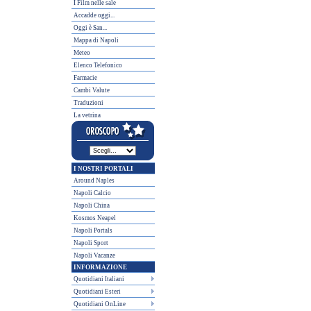
I Film nelle sale
Accadde oggi...
Oggi è San...
Mappa di Napoli
Meteo
Elenco Telefonico
Farmacie
Cambi Valute
Traduzioni
La vetrina
I NOSTRI PORTALI
Around Naples
Napoli Calcio
Napoli China
Kosmos Neapel
Napoli Portals
Napoli Sport
Napoli Vacanze
INFORMAZIONE
Quotidiani Italiani
Quotidiani Esteri
Quotidiani OnLine